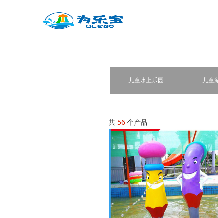
儿童水上乐园
儿童
共
56
个产品