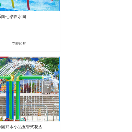
乐园七彩喷水圈
立即购买
乐园戏水小品五管式花洒