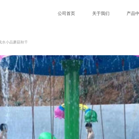
公司首页
关于我们
产品
戏水小品蘑菇秋千