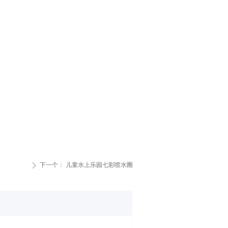
下一个：
儿童水上乐园七彩喷水圈
ꄲ